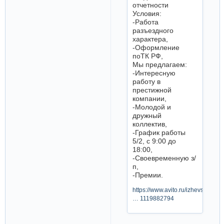
отчетности
Условия:
-Работа
разъездного
характера,
-Оформление
поТК РФ,
Мы предлагаем:
-Интересную
работу в
престижной
компании,
-Молодой и
дружный
коллектив,
-График работы
5/2, с 9:00 до
18:00,
-Своевременную з/
п,
-Премии.
https://www.avito.ru/izhevsk/vakan
… 1119882794